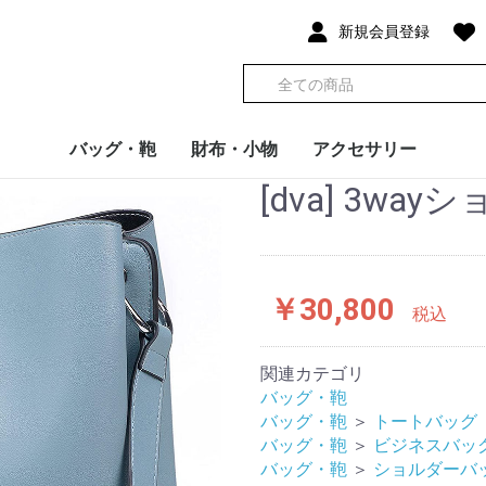
新規会員登録
バッグ・鞄
財布・小物
アクセサリー
[dva] 3way
トートバッグ
ビジネスバッグ
ショルダーバッグ
ボストンバッグ
ボディバッグ/ウエス
バックパック/リュッ
エコバッグ
財布/コインケース/札
キーケース/キーホル
その他小物
服飾小物
アクセサリー
トポーチ
ク
入れ
ダー
￥30,800
税込
関連カテゴリ
バッグ・鞄
バッグ・鞄
＞
トートバッグ
バッグ・鞄
＞
ビジネスバッ
バッグ・鞄
＞
ショルダーバ