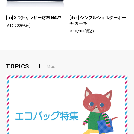
[tri] 3つ折りレザー財布 NAVY
[dva] シンプルショルダーポー
チ カーキ
￥16,500
(税込)
￥13,200
(税込)
TOPICS
特集