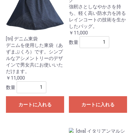
グ
強靭さとしなやかさを持
ち、軽く高い防水力を誇る
レインコートの技術を生か
したバッグ。
￥11,000
[tri] デニム東袋
数量
デニムを使用した東袋（あ
ずまぶくろ）です。シンプ
ルなアシメントリーのデザ
インで男女共にお使いいた
だけます。
￥11,000
数量
カートに入れる
カートに入れる