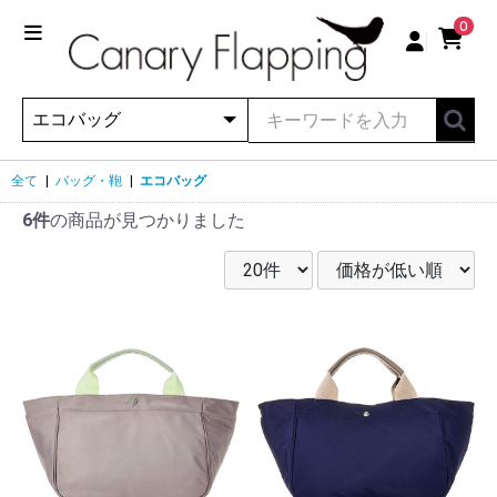
0
全て
|
バッグ・鞄
|
エコバッグ
6件
の商品が見つかりました