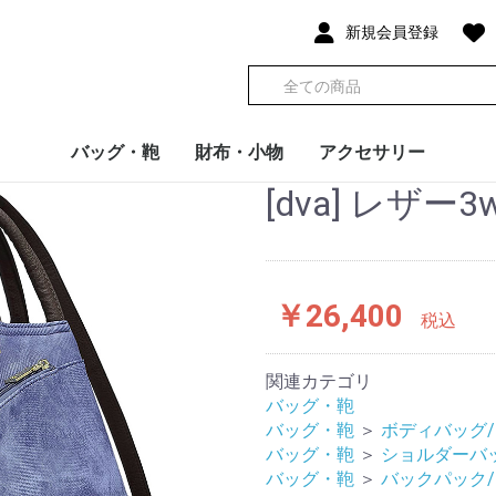
新規会員登録
バッグ・鞄
財布・小物
アクセサリー
[dva] レザー3
トートバッグ
ビジネスバッグ
ショルダーバッグ
ボストンバッグ
ボディバッグ/ウエス
バックパック/リュッ
エコバッグ
財布/コインケース/札
キーケース/キーホル
その他小物
服飾小物
アクセサリー
トポーチ
ク
入れ
ダー
￥26,400
税込
関連カテゴリ
バッグ・鞄
バッグ・鞄
＞
ボディバッグ
バッグ・鞄
＞
ショルダーバ
バッグ・鞄
＞
バックパック