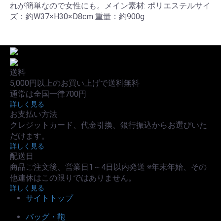
れが簡単なので女性にも。メイン素材: ポリエステルサイ
ズ：約W37×H30×D8cm 重量：約900g
送料
5,000円以上のお買い上げで送料無料
通常は全国一律700円
詳しく見る
お支払い方法
クレジットカード、代金引換、銀行振込からお選びいた
だけます。
詳しく見る
配送日
商品ご注文後、営業日1～4日以内発送 ※年末年始、その
他連休はこの限りではありません。
詳しく見る
サイトトップ
バッグ・鞄