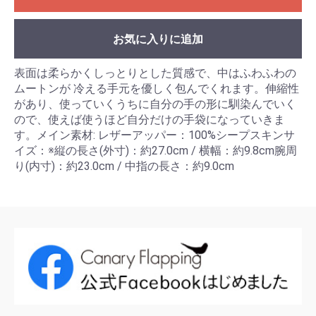
お気に入りに追加
表面は柔らかくしっとりとした質感で、中はふわふわの
ムートンが 冷える手元を優しく包んでくれます。伸縮性
があり、使っていくうちに自分の手の形に馴染んでいく
ので、使えば使うほど自分だけの手袋になっていきま
す。メイン素材: レザーアッパー：100%シープスキンサ
イズ：※縦の長さ(外寸)：約27.0cm / 横幅：約9.8cm腕周
り(内寸)：約23.0cm / 中指の長さ：約9.0cm